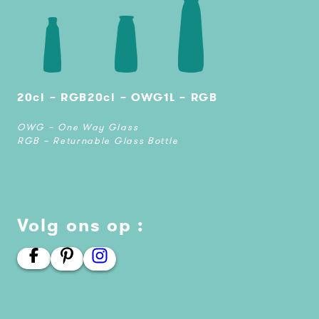
20cl – RGB
20cl – OWG
1L – RGB
OWG – One Way Glass
RGB – Returnable Glass Bottle
Volg ons op :