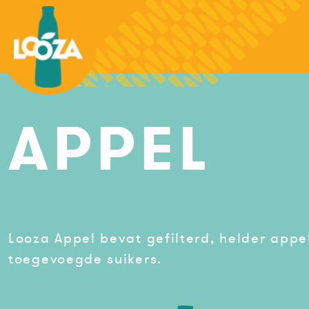
Spring
naar
de
inhoud
APPEL
Looza Appel bevat gefilterd, helder appe
toegevoegde suikers.