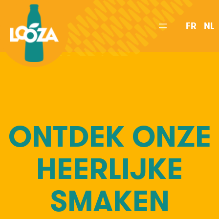
Spring
naar
FR
NL
de
inhoud
ONTDEK ONZE
HEERLIJKE
SMAKEN