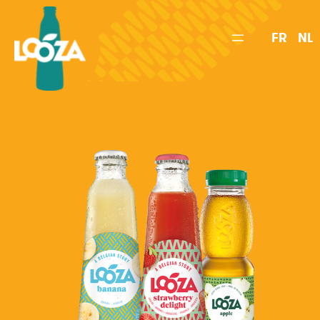
Spring
naar
FR
NL
de
inhoud