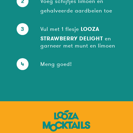
2
Voeg schijfjes limoen en
gehalveerde aardbeien toe
3
Vul met 1 flesje
LOOZA
STRAWBERRY DELIGHT
en
garneer met munt en limoen
4
Meng goed!