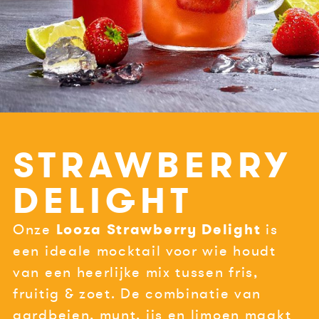
STRAWBERRY
DELIGHT
Onze
Looza Strawberry Delight
is
een ideale mocktail voor wie houdt
van een heerlijke mix tussen fris,
fruitig & zoet. De combinatie van
aardbeien, munt, ijs en limoen maakt