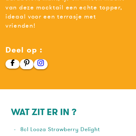
van deze mocktail een echte topper,
ideaal voor een terrasje met
vrienden!
Deel op :
WAT ZIT ER IN ?
8cl Looza Strawberry Delight