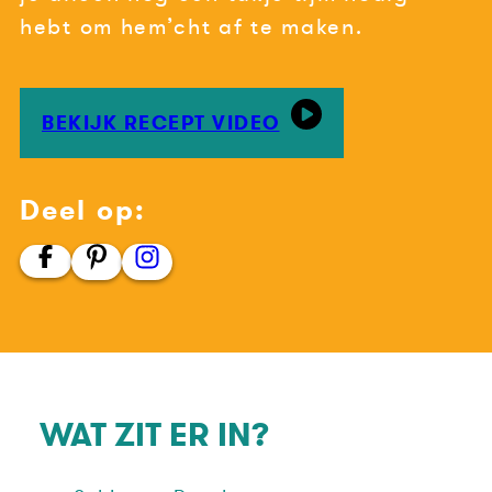
hebt om hem’cht af te maken.
BEKIJK RECEPT VIDEO
Deel op:
WAT ZIT ER IN?