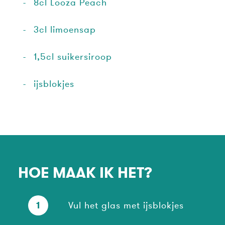
8cl Looza Peach
3cl limoensap
1,5cl suikersiroop
ijsblokjes
HOE MAAK IK HET?
1
Vul het glas met ijsblokjes