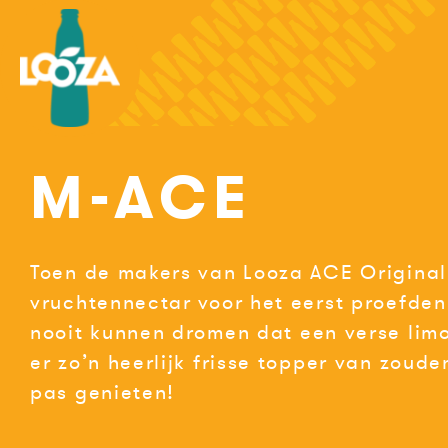
Spring
naar
de
inhoud
M-ACE
Toen de makers van Looza ACE Original
vruchtennectar voor het eerst proefde
nooit kunnen dromen dat een verse lim
er zo’n heerlijk frisse topper van zoud
pas genieten!