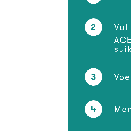
2
Vul
ACE
sui
3
Voe
4
Men