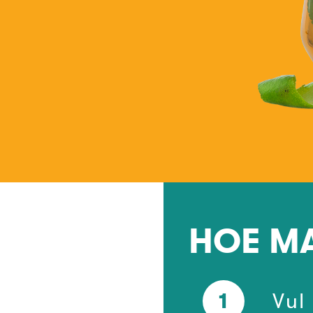
HOE MA
1
Vul