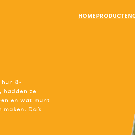
HOME
PRODUCTEN
 hun 8-
n, hadden ze
oen en wat munt
en maken. Da’s