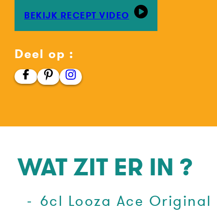
BEKIJK RECEPT VIDEO
Deel op :
WAT ZIT ER IN ?
6cl Looza Ace Original