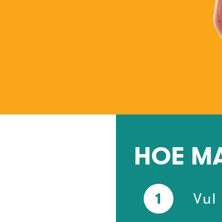
HOE MA
1
Vul