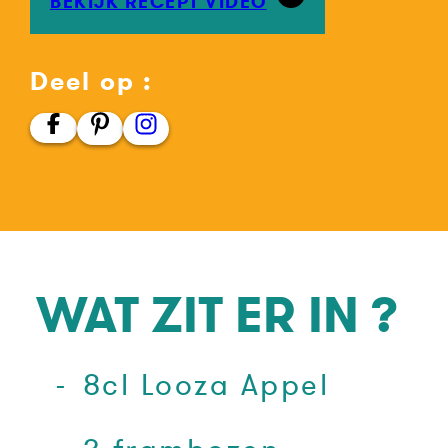
BEKIJK RECEPT VIDEO
Deel op :
WAT ZIT ER IN ?
8cl Looza Appel