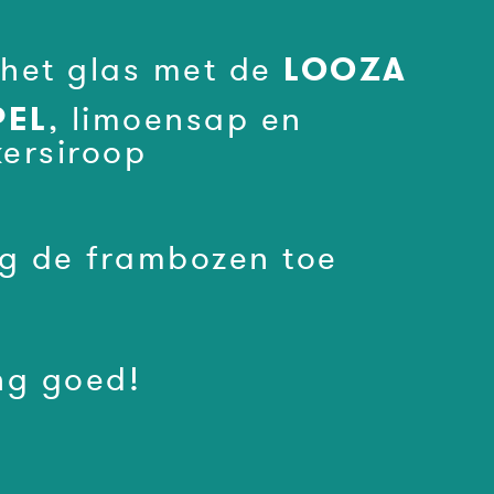
LOOZA
 het glas met de
PEL
, limoensap en
kersiroop
g de frambozen toe
g goed!