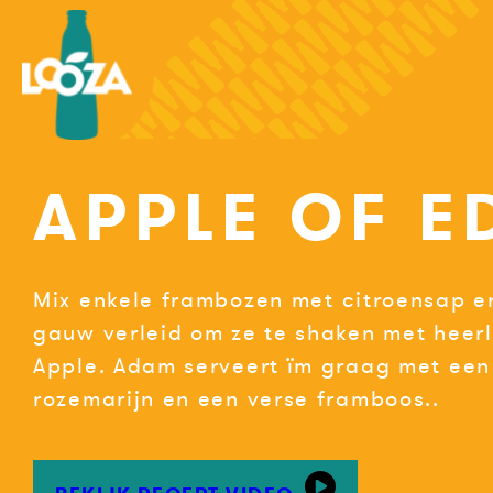
Spring
naar
de
inhoud
APPLE OF E
Mix enkele frambozen met citroensap en
gauw verleid om ze te shaken met heerl
Apple. Adam serveert ïm graag met een
rozemarijn en een verse framboos..