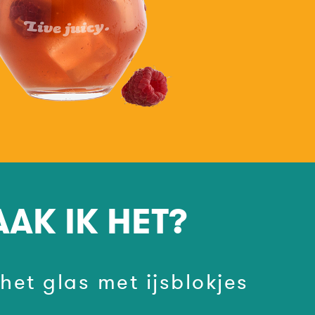
AK IK HET?
 het glas met ijsblokjes