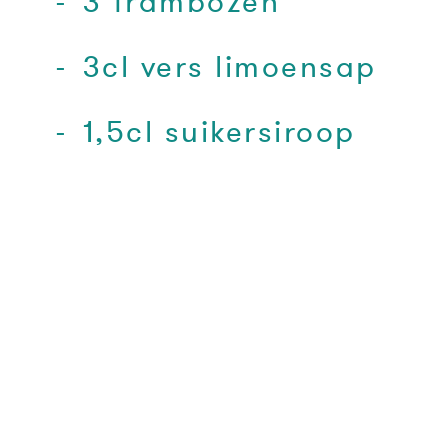
3 frambozen
3cl vers limoensap
1,5cl suikersiroop