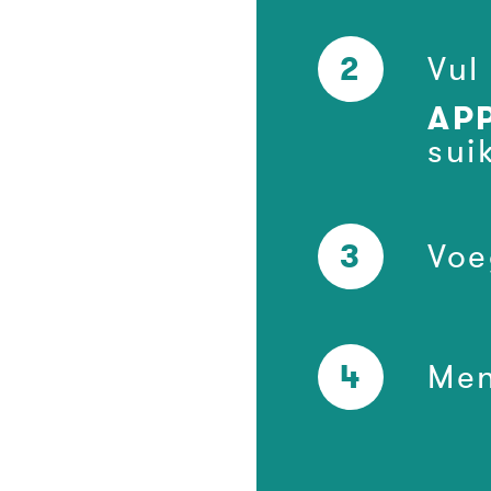
2
Vul
AP
sui
3
Voe
4
Men