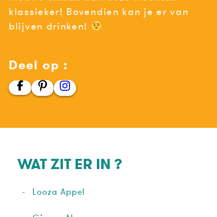
klassieker! Bovendien kan je er van
blijven drinken!
Deel op :
WAT ZIT ER IN ?
Looza Appel