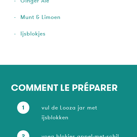
Ginger Ale
Munt & Limoen
Ijsblokjes
COMMENT LE PRÉPARER
1
vul de Looza jar met
ijsblokken
2
voeg blokjes appel-met-schil,